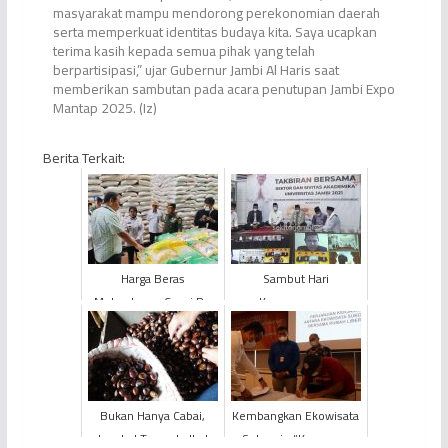
masyarakat mampu mendorong perekonomian daerah
serta memperkuat identitas budaya kita. Saya ucapkan
terima kasih kepada semua pihak yang telah
berpartisipasi,” ujar Gubernur Jambi Al Haris saat
memberikan sambutan pada acara penutupan Jambi Expo
Mantap 2025. (Iz)
Berita Terkait:
Harga Beras
Sambut Hari
Melambung, Capai Rp
Kemenangan,
18 Ribu Per Kg
Universitas Jambi Gelar
Takbiran Online
Bukan Hanya Cabai,
Kembangkan Ekowisata
Jengkol Ternyata Ikut
Sukorejo “Kampung