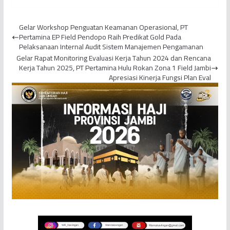
Pengaruhi Inflasi Jambi
Kopi Liberika”,
PetroChina Gelar
Gelar Workshop Penguatan Keamanan Operasional, PT
Business Matc...
Pertamina EP Field Pendopo Raih Predikat Gold Pada
Pelaksanaan Internal Audit Sistem Manajemen Pengamanan
Gelar Rapat Monitoring Evaluasi Kerja Tahun 2024 dan Rencana
Kerja Tahun 2025, PT Pertamina Hulu Rokan Zona 1 Field Jambi
Apresiasi Kinerja Fungsi Plan Eval