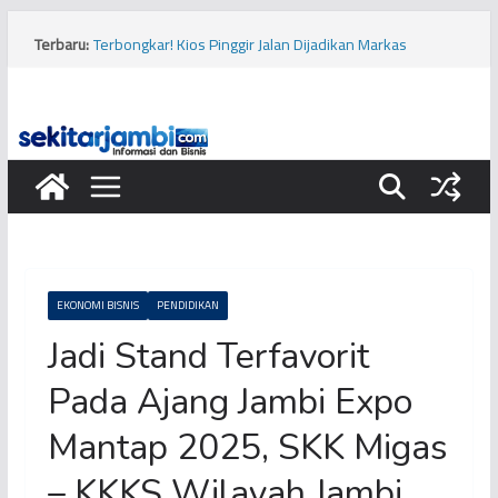
Tragis, Dua Bocah Diserang Buaya di Kabupaten Tanjung
Terbaru:
Jabung Barat
Terbongkar! Kios Pinggir Jalan Dijadikan Markas
Pembobolan Pipa Minyak Pertamina di Kota Jambi
Bukan Hanya Cabai, Jengkol Ternyata Ikut Pengaruhi
Inflasi Jambi
Viral! Diduga Siswa Sekolah Rakyat di Kota Jambi
Keracunan Makanan
Musim Kemarau, PERUMDA Tirta Mayang Kurangi
Produksi Air Bersih
EKONOMI BISNIS
PENDIDIKAN
Jadi Stand Terfavorit
Pada Ajang Jambi Expo
Mantap 2025, SKK Migas
– KKKS Wilayah Jambi