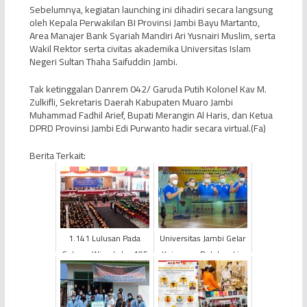
Sebelumnya, kegiatan launching ini dihadiri secara langsung
oleh Kepala Perwakilan BI Provinsi Jambi Bayu Martanto,
Area Manajer Bank Syariah Mandiri Ari Yusnairi Muslim, serta
Wakil Rektor serta civitas akademika Universitas Islam
Negeri Sultan Thaha Saifuddin Jambi.
Tak ketinggalan Danrem 042/ Garuda Putih Kolonel Kav M.
Zulkifli, Sekretaris Daerah Kabupaten Muaro Jambi
Muhammad Fadhil Arief, Bupati Merangin Al Haris, dan Ketua
DPRD Provinsi Jambi Edi Purwanto hadir secara virtual.(Fa)
Berita Terkait:
1.141 Lulusan Pada
Universitas Jambi Gelar
Gelaran Wisuda ke-105
Kejuaraan Bulutangkis
Universitas Jambi
Rektor Cup 2021