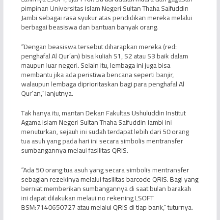
pimpinan Universitas Islam Negeri Sultan Thaha Saifuddin
Jambi sebagai rasa syukur atas pendidikan mereka melalui
berbagai beasiswa dan bantuan banyak orang.
“Dengan beasiswa tersebut diharapkan mereka (red:
penghafal Al Qur’an) bisa kuliah S1, S2 atau S3 baik dalam
maupun luar negeri. Selain itu, lembaga ini juga bisa
membantu jika ada peristiwa bencana seperti banjir,
walaupun lembaga diprioritaskan bagi para penghafal Al
Qur’an,” lanjutnya.
Tak hanya itu, mantan Dekan Fakultas Ushuluddin Institut
Agama Islam Negeri Sultan Thaha Saifuddin Jambi ini
menuturkan, sejauh ini sudah terdapat lebih dari 50 orang
tua asuh yang pada hari ini secara simbolis mentransfer
sumbangannya melaui fasilitas QRIS.
“Ada 50 orang tua asuh yang secara simbolis mentransfer
sebagian rezekinya melalui fasilitas barcode QRIS. Bagi yang
berniat memberikan sumbangannya di saat bulan barakah
ini dapat dilakukan melaui no rekening LSOFT
BSM:7140650727 atau melalui QRIS di tiap bank,” tuturnya.