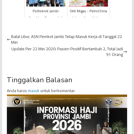
Politeknik Jambi
SKK Migas - PetroChina
Serahkan Dana untuk
International Jabung
Korban Kebakaran Desa
Ltd. Dukung Gelaran
Purwodadi
Talkshow RAKERNAS
Batal Libur, ASN Pemkot Jambi Tetap Masuk Kerja di Tanggal 22
ke-...
Mei
Update Per 22 Mei 2020: Pasien Positif Bertambah 2, Total Jadi
91 Orang
Tinggalkan Balasan
Anda harus
masuk
untuk berkomentar.