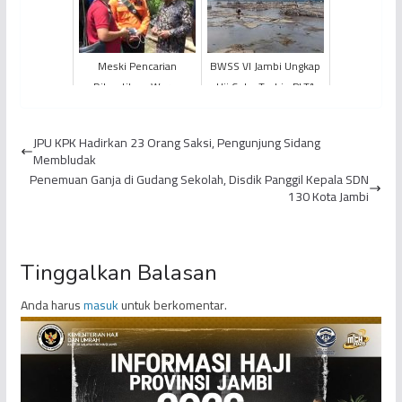
FER Dilempari Batu
Meski Pencarian
BWSS VI Jambi Ungkap
Dihentikan, Warga
Uji Coba Turbin PLTA
Masih Lakukan
Jadi Penyebab
Pencarian Korban Hilang
Turunnya Muka Air
JPU KPK Hadirkan 23 Orang Saksi, Pengunjung Sidang
di Danau Kaco
Danau Kerin...
Membludak
Penemuan Ganja di Gudang Sekolah, Disdik Panggil Kepala SDN
130 Kota Jambi
Tinggalkan Balasan
Anda harus
masuk
untuk berkomentar.