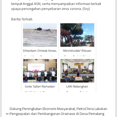
tempat tinggal ASN, serta menyampaikan informasi terkait
upaya pencegahan penyebaran virus corona. (Sry)
Berita Terkait:
Dihantam Ombak Keras,
Membludak! Ribuan
Kapal Kayu Bermuatan
Orang Padati Objek
Kelapa Sawit Tenggelam
Wisata di Kerinci
Gelar Safari Ramadan
LAKI Batanghari
1445 Hijriah Bersama
Bersama Tokoh
PEMKAB TANJAB Barat,
Masyarakat dan
PetroChina Beri
Pemuda Gaungkan
Dukung Peningkatan Ekonomi Masyarakat, PetroChina Lakukan
Santun...
Semangat Tolak Praktik
Pengaspalan dan Pembangunan Drainase di Desa Pematang
K...