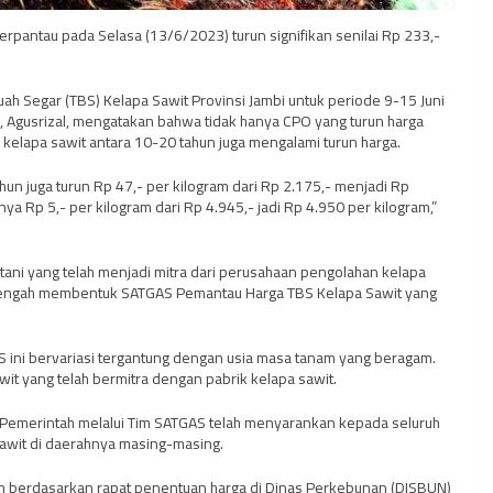
erpantau pada Selasa (13/6/2023) turun signifikan senilai Rp 233,-
ah Segar (TBS) Kelapa Sawit Provinsi Jambi untuk periode 9-15 Juni
, Agusrizal, mengatakan bahwa tidak hanya CPO yang turun harga
 kelapa sawit antara 10-20 tahun juga mengalami turun harga.
hun juga turun Rp 47,- per kilogram dari Rp 2.175,- menjadi Rp
anya Rp 5,- per kilogram dari Rp 4.945,- jadi Rp 4.950 per kilogram,”
tani yang telah menjadi mitra dari perusahaan pengolahan kelapa
ga tengah membentuk SATGAS Pemantau Harga TBS Kelapa Sawit yang
S ini bervariasi tergantung dengan usia masa tanam yang beragam.
wit yang telah bermitra dengan pabrik kelapa sawit.
, Pemerintah melalui Tim SATGAS telah menyarankan kepada seluruh
awit di daerahnya masing-masing.
nam berdasarkan rapat penentuan harga di Dinas Perkebunan (DISBUN)