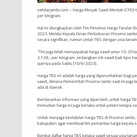
sekitarjambi.com – Harga Minyak Sawit Mentah (CPO) t
per kilogram.
Hal ini diungkapkan oleh Tim Perumus Harga Tandan Bu
2023. Melalui Kepala Dinas Perkebunan Provinsi Jambi
secara signifikan, namun untuk TBS dengan usia tanam
“Tim juga telah menyepakati harga sawit umur 10-20 ta
2.128,- per kilogram, sedangkan inti sawit baik tipis h
ujarnya pada Sabtu (10/6/2023).
Harga TBS ini adalah harga yang diperuntukkan bagi pe
sawit, dimana Pemerintah Provinsi Jambi saat ini ju
ada di daerah.
Berdasarkan informasi yang diperoleh, untuk harga TB
Kemudian harga ini juga berlaku untuk petani kelapa sa
Untuk menjaga kestabilan harga TBS di Provinsi Jambi
kabupaten agar membuat tim pemantau harga kepala s
Berikut daftar harga TBS kelapa sawit sesuai usia ta