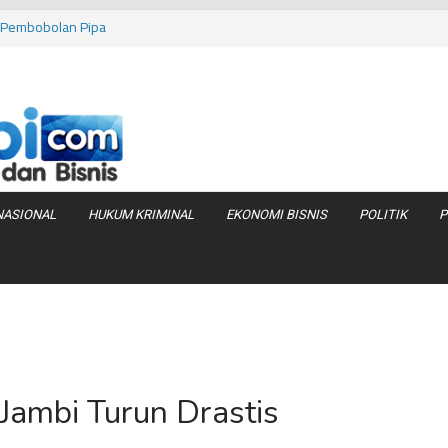
as Pembobolan Pipa
uhi Inflasi Jambi
bi Keracunan
 Produksi Air
 Tanjung Jabung
NASIONAL
HUKUM KRIMINAL
EKONOMI BISNIS
POLITIK
P
Jambi Turun Drastis