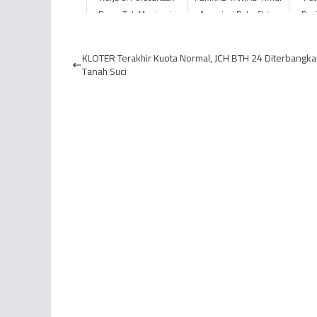
Besar Tak Menjamin
Apresiasi PetroChina
Posi
Karir Aman, Microsoft
Dalam Mendukung
Sa
Umumkan PHK 1.900
Pertumbuhan Ekonomi
Prod
KLOTER Terakhir Kuota Normal, JCH BTH 24 Diterbangka
Karyaw...
Masyarak...
Tanah Suci