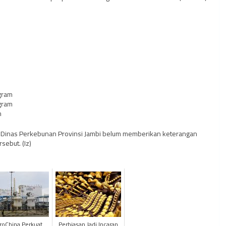
gram
gram
m
ri Dinas Perkebunan Provinsi Jambi belum memberikan keterangan
sebut. (Iz)
roChina Perkuat
Perhiasan Jadi Incaran