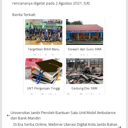
rencananya digelar pada 2 Agustus 2021. (Ut)
Berita Terkait:
Targetkan Bibit Baru,
Siswa/i dan Guru SMA
Rektor Cup 2
Negeri 6 Kabupaten
Universitas Jambi
Kerinci Mogok Belajar
Resmi Dibuka
Mengajar, Tuntut
Kepala...
UKT Perguruan Tinggi
Gedung Eks SMK
Negeri Batal Naik
Dharma Bhakti 2 Jambi
Terbakar
Universitas Jambi Peroleh Bantuan Satu Unit Mobil Ambulance
dari Bank Mandiri
Di Era Serba Online, Webinar Literasi Digital Kota Jambi Bahas