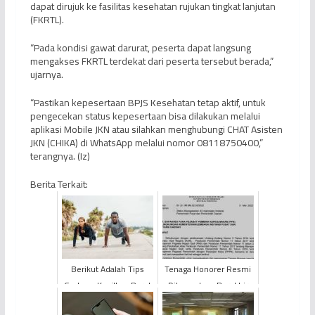
dapat dirujuk ke fasilitas kesehatan rujukan tingkat lanjutan
(FKRTL).
“Pada kondisi gawat darurat, peserta dapat langsung
mengakses FKRTL terdekat dari peserta tersebut berada,”
ujarnya.
“Pastikan kepesertaan BPJS Kesehatan tetap aktif, untuk
pengecekan status kepesertaan bisa dilakukan melalui
aplikasi Mobile JKN atau silahkan menghubungi CHAT Asisten
JKN (CHIKA) di WhatsApp melalui nomor 08118750400,”
terangnya. (Iz)
Berita Terkait:
Berikut Adalah Tips
Tenaga Honorer Resmi
Gerkaan Kecilkan Perut
Dihapuskan, Berakhir
Buncit
Pada November 2023