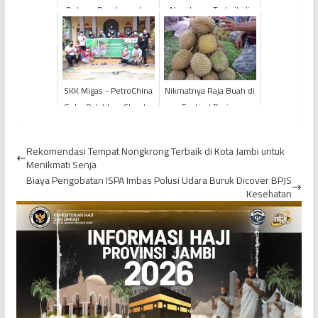
Dukung Pagelaran dan
Nongkrong Terbaik di
Festival Tari Lah Puar
Kota Jambi untuk
Jelupung Tumbuh IX...
Menikmati Senja
SKK Migas - PetroChina
Nikmatnya Raja Buah di
Gelar Pelatihan Standar
Festival Durian
Homestay/Pondok
Sarolangun
Wisata Berbasis CHSE
Rekomendasi Tempat Nongkrong Terbaik di Kota Jambi untuk
Menikmati Senja
Biaya Pengobatan ISPA Imbas Polusi Udara Buruk Dicover BPJS
Kesehatan