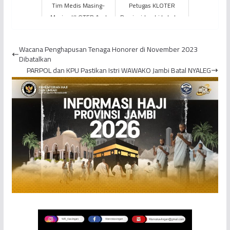
Tim Medis Masing-
Petugas KLOTER
Masing KLOTER Asal
Provinsi Jambi Lakukan
Jambi Buka Poliklinik
Rapat Pemantapan
dan Lakukan Visitasi ke
Persiapan Puncak
Wacana Penghapusan Tenaga Honorer di November 2023
Kam...
Ibadah Haji
Dibatalkan
PARPOL dan KPU Pastikan Istri WAWAKO Jambi Batal NYALEG