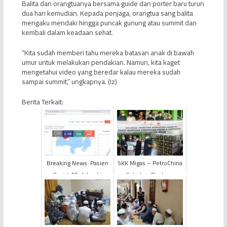
Balita dan orangtuanya bersama guide dan porter baru turun
dua hari kemudian. Kepada penjaga, orangtua sang balita
mengaku mendaki hingga puncak gunung atau summit dan
kembali dalam keadaan sehat.
“Kita sudah memberi tahu mereka batasan anak di bawah
umur untuk melakukan pendakian. Namun, kita kaget
mengetahui video yang beredar kalau mereka sudah
sampai summit,” ungkapnya. (Iz)
Berita Terkait:
Breaking News: Pasien
SKK Migas – PetroChina
Covid-19 di Jambi
Salurkan Bantuan
Bertambah, Total Jadi
Sembako Kepada FJM
13 Orang
dan PWI Provinsi Jambi