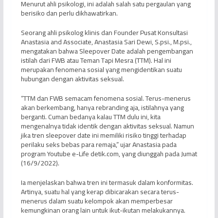
Menurut ahli psikologi, ini adalah salah satu pergaulan yang
berisiko dan perlu dikhawatirkan.
Seorang ahli psikolog klinis dan Founder Pusat Konsultasi
Anastasia and Associate, Anastasia Sari Dewi, S.psi., M.psi.,
mengatakan bahwa Sleepover Date adalah pengembangan
istilah dari FWB atau Teman Tapi Mesra (TTM). Hal ini
merupakan fenomena sosial yang mengidentikan suatu
hubungan dengan aktivitas seksual.
“TTM dan FWB semacam fenomena sosial. Terus-menerus
akan berkembang, hanya rebranding aja, istilahnya yang
berganti. Cuman bedanya kalau TTM dulu ini, kita
mengenalnya tidak identik dengan aktivitas seksual. Namun
jika tren sleepover date ini memiliki risiko tinggi terhadap
perilaku seks bebas para remaja,” ujar Anastasia pada
program Youtube e-Life detik.com, yang diunggah pada Jumat
(16/9/2022).
Ia menjelaskan bahwa tren ini termasuk dalam konformitas.
Artinya, suatu hal yang kerap dibicarakan secara terus-
menerus dalam suatu kelompok akan memperbesar
kemungkinan orang lain untuk ikut-ikutan melakukannya.