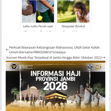
Indonesia
Satelit SATRIA-1 Milik
Pemerintah Indonesia
...
Latto-Latto Pecah saat
Waspada! Berikut
Dimainkan, Bocah 8
Tempat Liburan
Tahun Jalani Operasi
Berpotensi Tinggi
Mata
Penularan Flu
Perkuat Wawasan Kebangsaan Mahasiswa, UNJA Gelar Kuliah
Umum Bersama PANGDAM II/Sriwijaya
Konser Musik Pop Terjadwal di Jambi Hingga Akhir Oktober 2022