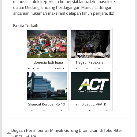
manusia untuk keperluan komersial tanpa izin masuk ke
dalam Undang-undang Perdagangan Manusia, dengan
ancaman hukuman maksimal delapan tahun penjara. (Iz)
Berita Terkait:
Indonesia Jadi Juara
Tragedi Kebakaran
Piala Turnamen AFF U-
Mematikan di Pesta
16 Tahun 2022
Pernikahan Irak, Lebih
dari 100 Orang Tewas
Skandal Korupsi Rp 10
Izin Dicabut, PPATK
T Asabri, Berikut Fakta-
Langsung Bekukan 60
Fakta Nya
Rekening ACT
Dugaan Penimbunan Minyak Goreng Ditemukan di Toko Ritel
Sungai Gelam