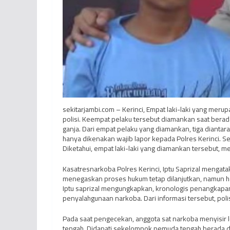
sekitarjambi.com – Kerinci, Empat laki-laki yang mer
polisi. Keempat pelaku tersebut diamankan saat berad
ganja. Dari empat pelaku yang diamankan, tiga diantara
hanya dikenakan wajib lapor kepada Polres Kerinci. S
Diketahui, empat laki-laki yang diamankan tersebut, 
Kasatresnarkoba Polres Kerinci, Iptu Saprizal mengata
menegaskan proses hukum tetap dilanjutkan, namun 
Iptu saprizal mengungkapkan, kronologis penangkapan
penyalahgunaan narkoba. Dari informasi tersebut, poli
Pada saat pengecekan, anggota sat narkoba menyisir l
tengah. Didapati sekelompok pemuda tengah berada d