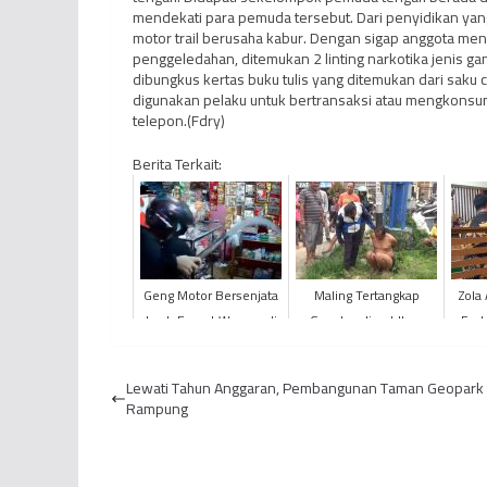
mendekati para pemuda tersebut. Dari penyidikan y
motor trail berusaha kabur. Dengan sigap anggota men
penggeledahan, ditemukan 2 linting narkotika jenis gan
dibungkus kertas buku tulis yang ditemukan dari saku c
digunakan pelaku untuk bertransaksi atau mengkonsu
telepon.(Fdry)
Berita Terkait:
Geng Motor Bersenjata
Maling Tertangkap
Zola
Jarah Empat Warung di
Gunakan Jimat Ilmu
Fach
Kota Jambi Dalam
Kebal
Uang
Semalam
Lewati Tahun Anggaran, Pembangunan Taman Geopark
Rampung