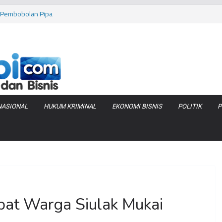
as Pembobolan Pipa
uhi Inflasi Jambi
bi Keracunan
 Produksi Air
 Tanjung Jabung
NASIONAL
HUKUM KRIMINAL
EKONOMI BISNIS
POLITIK
P
pat Warga Siulak Mukai