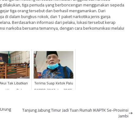
ang dilakukan, tiga pemuda yang berboncengan menggunakan sepeda
gejar tiga orang tersebut dan berhasil mengamankan. Dari
ja di dalam bungkus rokok, dan 1 paket narkotika jenis ganja
elana. Berdasarkan informasi dari pelaku, lokasi tersebut kerap
msi narkoba bersama temannya, dengan cara berkomunikasi melalui
 Akui Tak Libatkan
Terima Suap Ketok Palu
rori Umar Dalam
RAPBD 2017 dan 2018,
 Suap Ketuk Palu
Mantan Anggota DPRD
Provinsi Jambi Hasan ...
 Urung
Tanjung Jabung Timur Jadi Tuan Rumah IKAPTK Se-Provinsi
Jambi