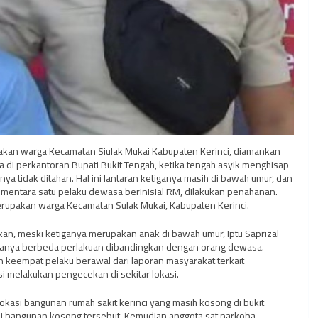
upakan warga Kecamatan Siulak Mukai Kabupaten Kerinci, diamankan
a di perkantoran Bupati Bukit Tengah, ketika tengah asyik menghisap
nya tidak ditahan. Hal ini lantaran ketiganya masih di bawah umur, dan
ementara satu pelaku dewasa berinisial RM, dilakukan penahanan.
merupakan warga Kecamatan Sulak Mukai, Kabupaten Kerinci.
kan, meski ketiganya merupakan anak di bawah umur, Iptu Saprizal
hanya berbeda perlakuan dibandingkan dengan orang dewasa.
 keempat pelaku berawal dari laporan masyarakat terkait
si melakukan pengecekan di sekitar lokasi.
okasi bangunan rumah sakit kerinci yang masih kosong di bukit
i bangunan kosong tersebut. Kemudian anggota sat narkoba