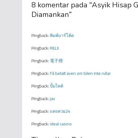
8 komentar pada “
Asyik Hisap 
Diamankan
”
Pingback:
พิมพ์บาร์โค้ด
Pingback:
RELX
Pingback:
電子煙
Pingback:
Få betalt även om bilen inte rullar
Pingback:
ปั้มไลค์
Pingback:
jav
Pingback:
แทงหวย24
Pingback:
ideal casino