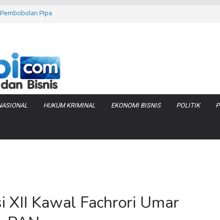
as Pembobolan Pipa
uhi Inflasi Jambi
bi Keracunan
 Produksi Air
 Tanjung Jabung
NASIONAL
HUKUM KRIMINAL
EKONOMI BISNIS
POLITIK
P
 XII Kawal Fachrori Umar