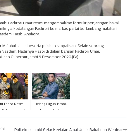
Jambi Fachrori Umar resmi mengembalikan formulir penjaringan bakal
ariknya, kedatangan Fachrori ke markas partai berlambang matahari
i Nasdem, Hasbi Anshory.
mar Miftahul Ikhlas beserta puluhan simpatisan. Selain seorang
ai Nasdem. Hadirnya Hasbi di dalam barisan Fachrori Umar,
ilihan Gubernur Jambi 9 Desember 2020.(Fa)
rif Fasha Resmi
Jelang Pilgub Jambi,
s Dukungan ke dr.
Lampu Kuning
ana pada PILWAKO
Elektabilitas Petahana
Jambi 2024
Menyala
mbi
Politeknik Jambi Gelar Kegiatan Amal Unjuk Bakat dan Webinar