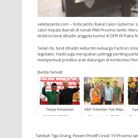
sekitarjambi.com – Kota Jambi, Bakal Calon Gubernur 
calon kepala daerah di rumah PAN Provinsi Jambi. Men
terbit ini turut dihadiri anggota komisi XI DPR RI fraks
Selain itu, turut dihadiri ketua tim keluarga Fachrori U
legislator, Hasbi juga merupakan petinggi penting part
memperkuat prediksi arah dukungan di kontestasi Pem
Berita Terkait:
Tanpa Kehadiran
HBA Tekankan Tak Maju
Sya
JOKOWI, PDIP Resmi
Pilgub Jambi 2020
Putu
Deklarasikan Mahfud
Maul
MD Jadi Pendamping
Tambah Tiga Orang, Pasien Positif Covid-19 Provinsi Ja
Ganjar Pran...