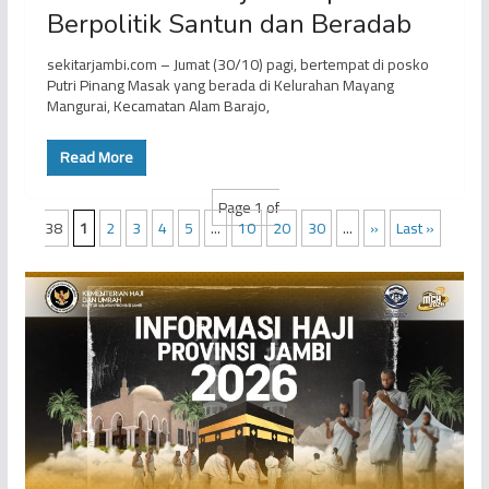
Berpolitik Santun dan Beradab
sekitarjambi.com – Jumat (30/10) pagi, bertempat di posko
Putri Pinang Masak yang berada di Kelurahan Mayang
Mangurai, Kecamatan Alam Barajo,
Read More
Page 1 of
38
1
2
3
4
5
...
10
20
30
...
»
Last »