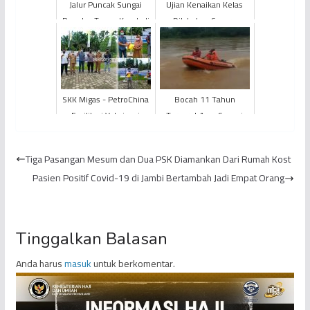
Jalur Puncak Sungai
Ujian Kenaikan Kelas
Penuh - Tapan Kembali
Dilakukan Secara
Longsor
Offline dan Online
SKK Migas - PetroChina
Bocah 11 Tahun
Fasilitasi Vaksinasi
Terseret Arus Sungai
Covid-19 di Desa Lagan
Saat Mandi Bersama
Tengah
Sang Ibu
Tiga Pasangan Mesum dan Dua PSK Diamankan Dari Rumah Kost
Pasien Positif Covid-19 di Jambi Bertambah Jadi Empat Orang
Tinggalkan Balasan
Anda harus
masuk
untuk berkomentar.