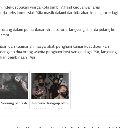
 indekost bukan warga Kota Jambi. Alhasil keduanya harus
ja seks komersial. “Kita masih dalami dan kita akan lebih gencar lagi
 orang dalam pemantauan virus corona, langsung diminta pulang ke
Jambi.
tiban dan keamanan masyarakat, penghuni kamar kost diberikan
Sedangkan dua orang wanita penghuni kost yang diduga PSK, langsung
kukan pembinaan. (Asr)
! Seorang Gadis di
Perdana Diungkap oleh
bi Dicabuli dan
POLRI, Bharada E Jadi
setubuhi Ayah
Tersangka Penembakan
dung dan Pacar
Brigadir J