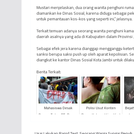
Mustari menjelaskan, dua orang wanita penghuni rumah
diamankan ke Dinas Sosial, karena diduga sebagai peker
untuk pemantauan kos-kos yang seperti ini,” jelasnya.
Terkait temuan adanya seorang wanita penghuni kamar
daerah asalnya yang ada di Kabupaten dalam Provinsi 
Sebagai efek jera karena dianggap mengganggu keter
sanksi berupa saksi push up oleh aparat kepolisian. 
diangkut ke kantor Dinas Sosial Kota Jambi untuk dila
Berita Terkait:
Mahasiswa Desak
Polisi Usut Konten
Bejat
Dewan Tutup PT. Bungo
Porno Kebaya Hijau Viral
Jam
Limbur
di Media Sosial
Di
Kan
Usai Lakukan Rapid Test, Seorang Warga Sungai Penuh