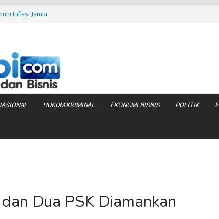
as Pembobolan Pipa
uhi Inflasi Jambi
bi Keracunan
 Produksi Air
 Tanjung Jabung
NASIONAL
HUKUM KRIMINAL
EKONOMI BISNIS
POLITIK
P
 dan Dua PSK Diamankan