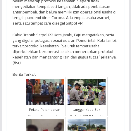
belum menerap protokol kesehatan. Seperti tidak
menyediakan tempat cuci tangan, tidak ada pembatasan
antar pembeli, dan belum memiliki izin operasional usaha di
tengah pandemi Virus Corona. Ada empat usaha warnet,
serta satu tempat cafe disegel Satpol PP.
Kabid Trantib Satpol PP Kota Jambi, Fajri mengatakan, razia
yang digelar petugas, sesuai edaran Pemerintah Kota Jambi,
terkait protokol kesehatan. “Seluruh tempat usaha
diperbolehkan beroperasi, asalkan menerapkan protokol
kesehatan dan mengantongi izin dari gugus tugas.” jelasnya.
(Asr)
Berita Terkait:
Pelaku Perampokan
Langgar Kode Etik
Disertai Pembunuhan
Profesi, POLDA Jambi
Diringkus Polisi
Pecat Dua Anggota
Polisi