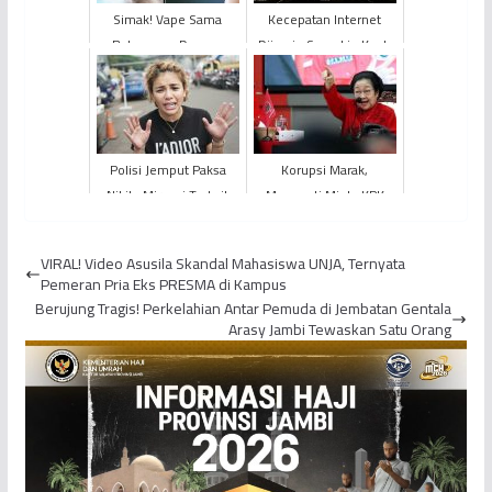
Simak! Vape Sama
Kecepatan Internet
Bahayanya Dengan
Dijamin Semakin Kuat,
Rokok
Satelit SATRIA-1 Milik
Pemerintah Indonesia
...
Polisi Jemput Paksa
Korupsi Marak,
Nikita Mirzani Terkait
Megawati Minta KPK
Kasus Penganiayaan
Dibubarkan
VIRAL! Video Asusila Skandal Mahasiswa UNJA, Ternyata
Pemeran Pria Eks PRESMA di Kampus
Berujung Tragis! Perkelahian Antar Pemuda di Jembatan Gentala
Arasy Jambi Tewaskan Satu Orang