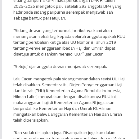
sidang paripurna ke-4 masa persidangan DPR RI tahun
2025-2026 mengetok palu setelah 293 anggota DPR yang
hadir pada sidang paripurna serempak menjawab sah
sebagai bentuk persetujuan.
“Sidang dewan yang terhormat, berikutnya kami akan
menanyakan sekali lagi kepada seluruh anggota apakah RUU
tentang perubahan ketiga atas UU Nomor 8 Tahun 2019
tentang Penyelenggaraan Ibadah Haji dan Umrah dapat
disetujui untuk disahkan menjadi UU?” ujar Cucun.
“Setuju,” ujar anggota dewan menjawab serempak.
Lalu Cucun mengetok palu sidang menandakan revisi UU Haji
telah disahkan. Sementara itu, Dirjen Penyelenggaraan Haji
dan Umrah (PHU) Kementerian Agama Republik Indonesia,
Hilman Latief, menyatakan dengan disahkannya RUU ini,
maka anggaran haji di Kementerian Agama RI juga akan
berpindah ke Kementerian Haji dan Umrah RI. Hilman
mengatakan bahwa anggaran Kementerian Haji dan Umrah
telah dipersiapkan.
“Kan sudah disiapkan juga. Disampaikan juga kan dalam
undang-undangnya, termasuk anggaran tahun depan. Waktu