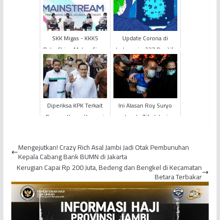
SKK Migas - KKKS
Update Corona di
PetroChina Makan Siang
Indonesia: 227 Positif,
Sambil Ngobrol
19 Meninggal, 11
Upstream dengan
Sembuh
Ratusan Mahasi...
Diperiksa KPK Terkait
Ini Alasan Roy Suryo
Dugaan Kasus Korupsi
dan dr. Tifa Jalani
di KEMNAKER RI, Cak
Pemeriksaan Kesehatan
Imin Penuhi Panggilan
di RS POLRI Usai
Mengejutkan! Crazy Rich Asal Jambi Jadi Otak Pembunuhan
Diama...
Kepala Cabang Bank BUMN di Jakarta
Kerugian Capai Rp 200 Juta, Bedeng dan Bengkel di Kecamatan
Betara Terbakar