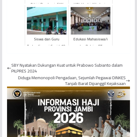
Akhiri Pandemi, SKK
UIN, Hasbi: Kita Ingin
Migas – PetroChina
SDM Jambi Maju
Berkomitmen Lakukan
Vaksinas...
Siswa dan Guru
Edukasi Mahasiswa/i
Terkonfirmasi Covid-19,
dan Pelajar, PT
SMP Negeri 17 Kota
Pegadaian Area Jambi
Jambi Ditutup
Sukses Gelar Talkshow
SBY Nyatakan Dukungan Kuat untuk Prabowo Subianto dalam
“Bebas...
PILPRES 2024
Diduga Memonopoli Pengadaan, Sejumlah Pegawai DINKES
Tanjab Barat Dipanggil Kejaksaan