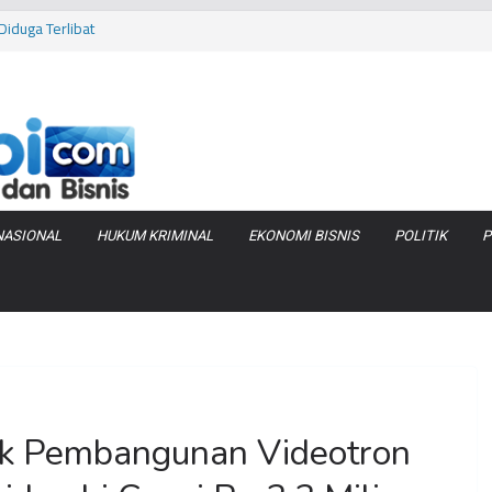
iduga Terlibat
 Bara di KCBN
rtamax Jadi Rp
Anggaran
va Zenix di
NASIONAL
HUKUM KRIMINAL
EKONOMI BISNIS
POLITIK
P
k Pembangunan Videotron