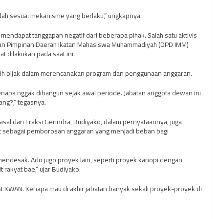
dah sesuai mekanisme yang berlaku,” ungkapnya.
endapat tanggapan negatif dari beberapa pihak. Salah satu aktivis
an Pimpinan Daerah Ikatan Mahasiswa Muhammadiyah (DPD IMM)
t dilakukan pada saat ini.
bih bijak dalam merencanakan program dan penggunaan anggaran.
, kenapa nggak dibangun sejak awal periode. Jabatan anggota dewan ini
ang?,” tegasnya.
asal dari Fraksi Gerindra, Budiyako, dalam pernyataannya, juga
ut sebagai pemborosan anggaran yang menjadi beban bagi
endesak. Ado jugo proyek lain, seperti proyek kanopi dengan
rakyat bae,” ujar Budiyako.
EKWAN. Kenapa mau di akhir jabatan banyak sekali proyek-proyek di