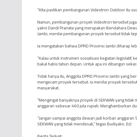
”Kita pastikan pembangunan Videotron Outdoor itu su
Namun, pembangunan proyek Videotron tersebut juga m
yakni Dandi Pranata yang merupakan Bendahara Dew
Jambi, menilai pembangunan proyek tersebut tidak tepa
Ia mengatakan bahwa DPRD Provinsi Jambi diharap le
“Kalau untuk instrumen sosialisasi kegiatan legislatif
bakal habis tahun depan. Untuk apa ini dibangun sekar
Tidak hanya itu, Anggota DPRD Provinsi Jambi yang ber
mengecam proyek tersebut. Ia menilai proyek terseb
masyarakat.
“Mengingat banyaknya proyek di SEKWAN yang tidak m
anggaran sebesar 460 juta rupiah. Menghamburkan duit 
“Jangan sampai anggota dewan jadi korban anggaran S
SEKWAN yang tidak mendesak,” tegas Budiyako. (Iz)
Berita Terkait: