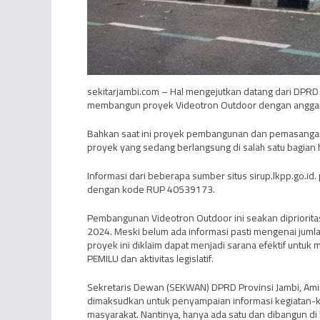
sekitarjambi.com – Hal mengejutkan datang dari DPRD 
membangun proyek Videotron Outdoor dengan anggaran 
Bahkan saat ini proyek pembangunan dan pemasangan V
proyek yang sedang berlangsung di salah satu bagian
Informasi dari beberapa sumber situs sirup.lkpp.go.i
dengan kode RUP 40539173.
Pembangunan Videotron Outdoor ini seakan dipriorit
2024. Meski belum ada informasi pasti mengenai jumlah
proyek ini diklaim dapat menjadi sarana efektif untu
PEMILU dan aktivitas legislatif.
Sekretaris Dewan (SEKWAN) DPRD Provinsi Jambi, Ami
dimaksudkan untuk penyampaian informasi kegiatan-k
masyarakat. Nantinya, hanya ada satu dan dibangun d