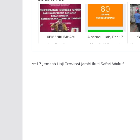
KEMENKUMHAM
Alhamdulillah, Per 17
S
Kabulkan Remisi
Mei 2020 Kembali
Pelan
Ratusan Ribu
Bertambah, Total
Narapidana
Pasien Sembuh Jadi 4
17 Jemaah Haji Provinsi Jambi Ikuti Safari Wukuf
Orang