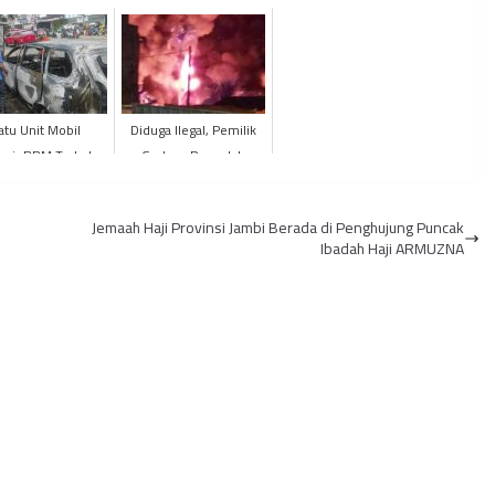
atu Unit Mobil
Diduga Ilegal, Pemilik
gsir BBM Terbakar
Gudang Pengolah
Minyak Terbakar
Bungkam
Jemaah Haji Provinsi Jambi Berada di Penghujung Puncak
Ibadah Haji ARMUZNA