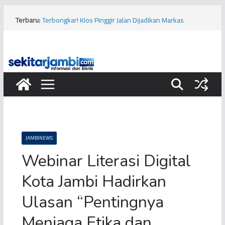
Skip
to
Terbaru:
Terbongkar! Kios Pinggir Jalan Dijadikan Markas
content
Pembobolan Pipa Minyak Pertamina di Kota Jambi
Bukan Hanya Cabai, Jengkol Ternyata Ikut Pengaruhi
Inflasi Jambi
Viral! Diduga Siswa Sekolah Rakyat di Kota Jambi
Keracunan Makanan
Musim Kemarau, PERUMDA Tirta Mayang Kurangi
Produksi Air Bersih
Tragis, Dua Bocah Diserang Buaya di Kabupaten Tanjung
Jabung Barat
JAMBINEWS
Webinar Literasi Digital
Kota Jambi Hadirkan
Ulasan “Pentingnya
Menjaga Etika dan