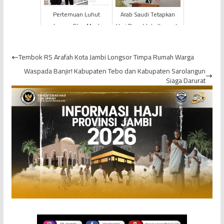
Pertemuan Luhut
Arab Saudi Tetapkan
dengan Elon Musk
Hari Raya Iduladha pada
Wacanakan Investasi
28 Juni 2023, MENPAN-
Tesla di Indonesia
RB Rencanakan Libur ...
Tembok RS Arafah Kota Jambi Longsor Timpa Rumah Warga
Waspada Banjir! Kabupaten Tebo dan Kabupaten Sarolangun
Siaga Darurat