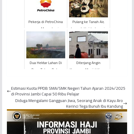
Pekerja di PetroChina
Pulang ke Tanah Air,
yang Mengalami
Jemaah Haji Indonesia
Kecelakaan Kerja
Dilarang Bawa Air
Mendapat Penanganan
Zamzam
Medis
Dua Hektar Lahan Di
Diterjang Angin
Desa Talang Duku
Kencang, Masjid Hingga
Terbakar
Rumah Warga di Kenali
Asam Bawah Rusak
Estimasi Kuota PPDB SMA/SMK Negeri Tahun Ajaran 2024/2025
di Provinsi Jambi Capai 50 Ribu Pelajar
Diduga Mengalami Gangguan Jiwa, Seorang Anak di Kayu Aro
Kerinci Tega Bunuh Ibu Kandung