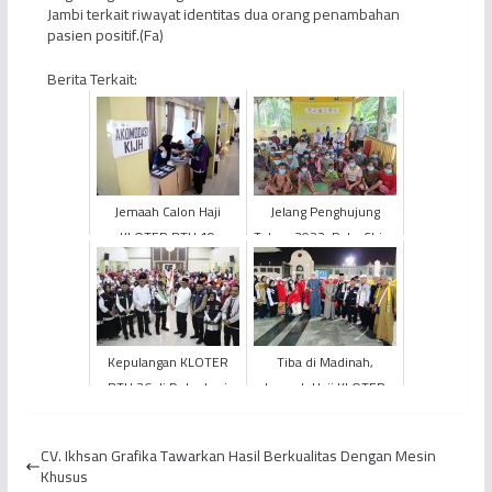
Jambi terkait riwayat identitas dua orang penambahan
pasien positif.(Fa)
Berita Terkait:
Jemaah Calon Haji
Jelang Penghujung
KLOTER BTH 19
Tahun 2022, PetroChina
Apresiasi Pelayanan
Berikan Layanan
PPIH EHA Provinsi Jambi
Kesehatan dan
Pendidikan Kep...
Kepulangan KLOTER
Tiba di Madinah,
BTH 26 di Debarkasi
Jemaah Haji KLOTER
Haji Antara Jambi Diikuti
BTH 22 Provinsi Jambi
Oleh 447 Jemaah
Laksanakan Shalat di
CV. Ikhsan Grafika Tawarkan Hasil Berkualitas Dengan Mesin
Masjid...
Khusus