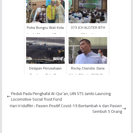
Putra Bungsu Wali Kota
373 JCH KLOTER BTH
Jambi Meninggal Dunia,
22 Jambi
Budi Setiawan Ucapkan
Diberangkatkan ke
Belasungkawa
Tanah Suci
Delapan Perusahaan
Rocky Chandra: Dana
Tambang Batu Bara
Hibah Pilkada 2020 Bisa
Ditutup Sementara
Dialihkan Untuk
Penanganan Corona
Peduli Pada Penghafal Al-Qur’an, UIN STS Jambi Launcing
Locomotive Social Trust Fund
Hari H Idulfitri : Pasien Positif Covid-19 Bertambah 4 dan Pasien
Sembuh 5 Orang