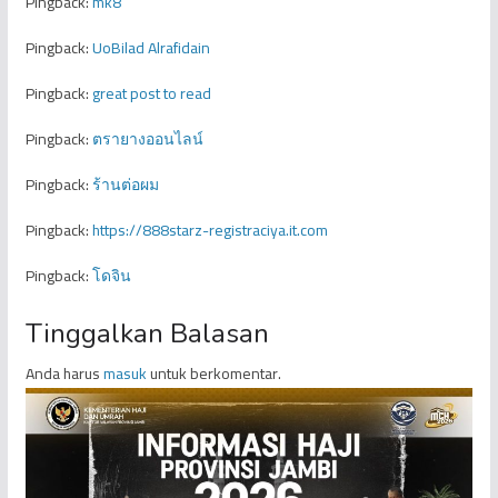
Pingback:
mk8
Pingback:
UoBilad Alrafidain
Pingback:
great post to read
Pingback:
ตรายางออนไลน์
Pingback:
ร้านต่อผม
Pingback:
https://888starz-registraciya.it.com
Pingback:
โดจิน
Tinggalkan Balasan
Anda harus
masuk
untuk berkomentar.