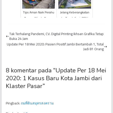
Liberika
Tips Aman Naik Perahu
Jelang Keberangkatan
Taman Wisata Danau
ke Tanah Suci, PPIH
Sipin
Provinsi Jambi Fasilitasi
Kegiatan Binaan Je...
Tak Terhalang Pandemi, CV. Digital Printing Ikhsan Grafika Tetap
Buka 24 Jam
Update Per 18 Mei 2020: Pasien Positif Jambi Bertambah 1, Total
Jadi 81 Orang
8 komentar pada “
Update Per 18 Mei
2020: 1 Kasus Baru Kota Jambi dari
Klaster Pasar
”
Pingback:
ถมที่ดินสมุทรสงคราม