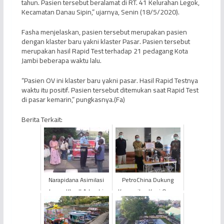
tahun. Pasien tersebut beralamat di RT. 41 Kelurahan Legok,
Kecamatan Danau Sipin,” ujarnya, Senin (18/5/2020).
Fasha menjelaskan, pasien tersebut merupakan pasien
dengan klaster baru yakni klaster Pasar. Pasien tersebut
merupakan hasil Rapid Test terhadap 21 pedagang Kota
Jambi beberapa waktu lalu.
“Pasien OV ini klaster baru yakni pasar. Hasil Rapid Testnya
waktu itu positif. Pasien tersebut ditemukan saat Rapid Test
di pasar kemarin,” pungkasnya.(Fa)
Berita Terkait:
Narapidana Asimilasi
PetroChina Dukung
Lapas Klas II A Jambi
Komunitas Kopi Orang
Berbagi Takjil dan
Kite untuk Promosi dan
Sembako
Pemasaran Kopi