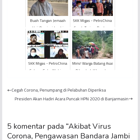
Buah Tangan Jemaah
SKK Migas - PetroChina
Haji Provinsi Jambi
Serah Terima Bantuan
Untuk Keluarga di Tanah
50 Tabung Oksigen dan
Air
50 Unit Regulator K...
SKK Migas - PetroChina
Miris! Warga Batang Asai
Sukses Gelar Webinar
Ditandu 4 Kilometer
“Vaksinasi Aman
Setelah Pulang dari
Masyarakat Sehat”
Rumah Sakit
Cegah Corona, Penumpang di Pelabuhan Diperiksa
Presiden Akan Hadiri Acara Puncak HPN 2020 di Banjarmasin
5 komentar pada “
Akibat Virus
Corona, Pengawasan Bandara Jambi