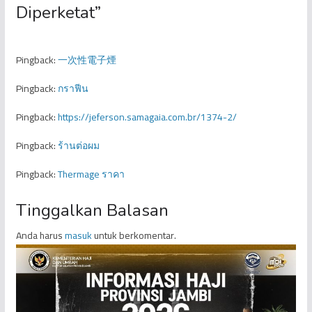
Diperketat
”
Pingback:
一次性電子煙
Pingback:
กราฟีน
Pingback:
https://jeferson.samagaia.com.br/1374-2/
Pingback:
ร้านต่อผม
Pingback:
Thermage ราคา
Tinggalkan Balasan
Anda harus
masuk
untuk berkomentar.