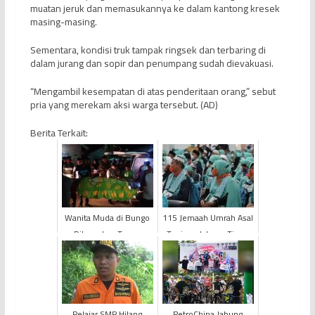
muatan jeruk dan memasukannya ke dalam kantong kresek
masing-masing.
Sementara, kondisi truk tampak ringsek dan terbaring di
dalam jurang dan sopir dan penumpang sudah dievakuasi.
“Mengambil kesempatan di atas penderitaan orang,” sebut
pria yang merekam aksi warga tersebut. (AD)
Berita Terkait:
Wanita Muda di Bungo
115 Jemaah Umrah Asal
Ditemukan Tewas
Tanjung Jabung Timur
Bersimbah Darah,
Terkonfirmasi Covid-19
Diduga Korban
Pembunuhan dan Pe...
Pelajar SMP Hilang
PetroChina Jabung