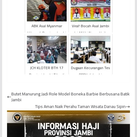
ABK Asal Myanmar
Viral! Bocah Asal Jambi
Hilang di Perairan Jambi
Ini Miliki Nama Unik
D’masiv Rahmad
JCH KLOTER BTH 17
Dugaan Kecurangan Tes
Provinsi Jambi Tiba di
PPPK di Jambi
Bandara Internasional
Hang Nadim Batam
Butet Manurung Jadi Role Model Boneka Barbie Berbusana Batik
Jambi
Tips Aman Naik Perahu Taman Wisata Danau Sipin