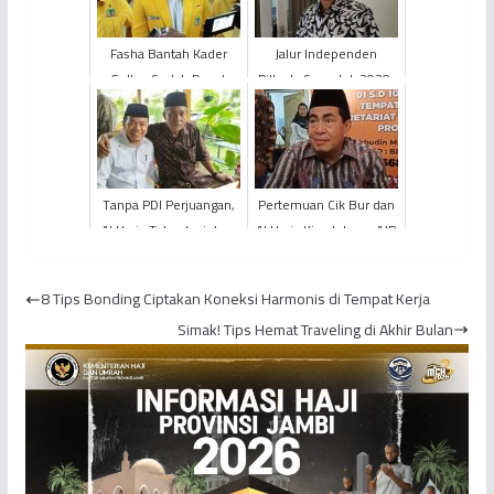
Fasha Bantah Kader
Jalur Independen
Golkar Sudah Dapat
Pilkada Serentak 2020,
Restu Maju Pilgub
KPU: Sudah Ada Yang
Melirik
Tanpa PDI Perjuangan,
Pertemuan Cik Bur dan
Al Haris Tetap Inginkan
Al Haris Kian Intens, AJB
Abdullah Sani
Baper?
8 Tips Bonding Ciptakan Koneksi Harmonis di Tempat Kerja
Simak! Tips Hemat Traveling di Akhir Bulan