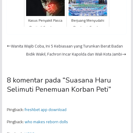
Tahun 2019
Kasus Penyakit Pasca
Berjuang Menyudahi
Banjir di Sarolangun
Pandemi, Gerakan
Melonjak,128 Warga
Pemuda Ansor
Mengalami Diare Akut
Kabupaten Batanghari
Wanita Wajib Coba, Ini 5 Kebiasaan yang Turunkan Berat Badan
Dukung PPKM dan...
Bidik Wakil, Fachrori Incar Kapolda dan Wali Kota Jambi
8 komentar pada “
Suasana Haru
Selimuti Penemuan Korban Peti
”
Pingback:
freshbet app download
Pingback:
who makes reborn dolls