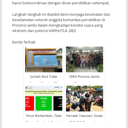
harus berkoordinasi dengan dinas pendidikan setempat.
Langkah-langkah ini diambil demi menjaga kesehatan dan
keselamatan seluruh anggota komunitas pendidikan di
Provinsi Jambi dalam menghadapi kondisi cuaca yang
ekstrem dan potensi KARHUTLA. (AD)
Berita Terkait:
Jumlah Bed Tidak
SMSI Provinsi Jambi
Sesuai Standar, RS
Rampungkan
Rimbo Medika
Kepengurusan SMSI 11
Terancam Turun Status
Kabupaten/Kota
Jadi Klinik
Terus Bertambah, Total
Hendak Tawuran, Siswa
Pasien Sembuh Covid-
SMA N 8 Diamankan