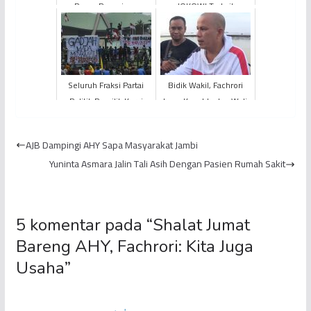
Panas Pengajuan
JOKOWI Terkait
Cawagub, Fachrori
Presiden dan Menteri
Malah Tertawa
Miliki Hak Kampanye
Seluruh Fraksi Partai
Bidik Wakil, Fachrori
Politik Pemilik Kursi
Incar Kapolda dan Wali
DPR RI Sepakat
Kota Jambi
Tunjangan Wakil Rakyat
AJB Dampingi AHY Sapa Masyarakat Jambi
Die...
Yuninta Asmara Jalin Tali Asih Dengan Pasien Rumah Sakit
5 komentar pada “
Shalat Jumat
Bareng AHY, Fachrori: Kita Juga
Usaha
”