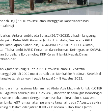
Ibadah Haji (PPIH) Provinsi Jambi menggelar Rapat Koordinasi
maah Haji.
barkasi Antara Jambi pada Selasa (26/7/2022), dihadiri langsung
mbi yakni Ketua PPIH Provinsi Jambi H. Zoztafia, Sekretaris PPIH
ovinsi Jambi Apani Saharudin, KABAGBINOPS ROOPS POLDA Jambi,
tan Thaha Jambi, KABID Perizinan dan Informasi Keimigrasian KANWIL
 Surveilans Epidemologi KKP Kelas III Jambi, Kepala Dinas
takeholder.
 Agama sekaligus Ketua PPIH Provinsi Jambi, H. Zoztafia
nggal 28 Juli 2022 mulai beralih dari Mekkah ke Madinah. Setelah di
lang ke tanah air yakni pada tanggal 6 – 8 Agustus 2022.
ui Bandara Internasional Muhammad Abdul Aziz Madinah. Untuk KLOTER
6 Agustus sekira pukul 07.25 WAS, dan transit sekaligus boarding di
 Sultan Thaha Jambi dengan estimasi tiba sekira pukul 01.00 WIB
 jumlah 457 jemaah akan pulang ke tanah air pada 7 Agustus sekira
ing di Batam dilanjutkan flight ke Bandara Sultan Thaha Jambi