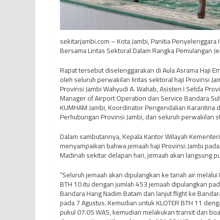
sekitarjambi.com – Kota Jambi, Panitia Penyelenggara 
Bersama Lintas Sektoral Dalam Rangka Pemulangan Je
Rapat tersebut diselenggarakan di Aula Asrama Haji Em
oleh seluruh perwakilan lintas sektoral haji Provinsi Ja
Provinsi Jambi Wahyudi A. Wahab, Asisten I Setda Pr
Manager of Airport Operation dan Service Bandara Sul
KUMHAM Jambi, Koordinator Pengendalian Karantina dan
Perhubungan Provinsi Jambi, dan seluruh perwakilan s
Dalam sambutannya, Kepala Kantor Wilayah Kementerian
menyampaikan bahwa jemaah haji Provinsi Jambi pada ta
Madinah sekitar delapan hari, jemaah akan langsung pu
“Seluruh jemaah akan dipulangkan ke tanah air melal
BTH 10 itu dengan jumlah 453 jemaah dipulangkan pada 
Bandara Hang Nadim Batam dan lanjut flight ke Bandara
pada 7 Agustus. Kemudian untuk KLOTER BTH 11 dengan
pukul 07.05 WAS, kemudian melakukan transit dan board