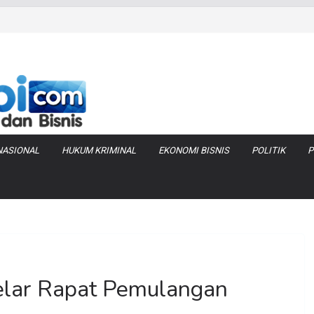
 Produksi Air
 Tanjung Jabung
as Pembobolan Pipa
uhi Inflasi Jambi
bi Keracunan
NASIONAL
HUKUM KRIMINAL
EKONOMI BISNIS
POLITIK
P
elar Rapat Pemulangan