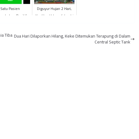
Satu Pasien
Diguyur Hujan 2 Hari,
ambahan Positif
Kualitas Udara di Jambi
d-19 Asal Terusan
Membaik
upakan Klaster
ia Tiba
Dua Hari Dilaporkan Hilang, Keke Ditemukan Terapung di Dalam
Gowa
Central Septic Tank