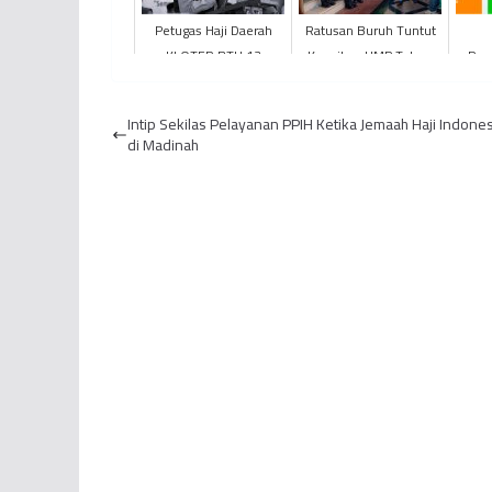
Petugas Haji Daerah
Ratusan Buruh Tuntut
KLOTER BTH 13
Kenaikan UMP Tahun
Pen
Provinsi Jambi Wafat
2023 Sebesar 10
Covi
Saat Bertugas di Tanah
Persen
Mer
Intip Sekilas Pelayanan PPIH Ketika Jemaah Haji Indones
Suci
di Madinah