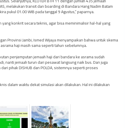
Agustus. Selanjutnya, KLOTER BTH 11 dengan jumlah 435 jemaah
WAS, melakukan transit dan boarding di Bandara Hang Nadim Batam
ekira pukul 01.00 WIB pada tanggal 9 Agustus,” paparnya.
n yang konkrit secara teknis, agar bisa meminimalisir hal-hal yang
gan Provinsi Jambi, Ismed Wijaya menyampaikan bahwa untuk skema
asrama haji masih sama seperti tahun sebelumnya.
kutan penjemputan jemaah haji dari bandara ke asrama sudah
adi, nanti jemaah turun dari pesawat langsung naik bus. Dan juga
dari pihak DISHUB dan POLDA, sistemnya seperti proses
nis dalam waktu dekat simulasi akan dilakukan. Hal ini dilakukan