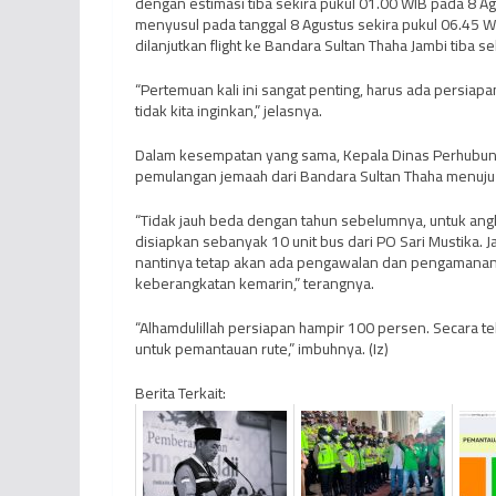
dengan estimasi tiba sekira pukul 01.00 WIB pada 8 
menyusul pada tanggal 8 Agustus sekira pukul 06.45 
dilanjutkan flight ke Bandara Sultan Thaha Jambi tiba s
“Pertemuan kali ini sangat penting, harus ada persiapa
tidak kita inginkan,” jelasnya.
Dalam kesempatan yang sama, Kepala Dinas Perhubun
pemulangan jemaah dari Bandara Sultan Thaha menuju 
“Tidak jauh beda dengan tahun sebelumnya, untuk ang
disiapkan sebanyak 10 unit bus dari PO Sari Mustika. J
nantinya tetap akan ada pengawalan dan pengamanan 
keberangkatan kemarin,” terangnya.
“Alhamdulillah persiapan hampir 100 persen. Secara tek
untuk pemantauan rute,” imbuhnya. (Iz)
Berita Terkait: