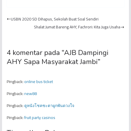
Nomor Urut 02 HAR-
Pendamping H. Bakri di
Guntur Dilaporkan ke
Pilgub Jambi 2020
BAWASLU Kota Jambi
USBN 2020 SD Dihapus, Sekolah Buat Soal Sendiri
Shalat Jumat Bareng AHY, Fachrori: Kita Juga Usaha
4 komentar pada “
AJB Dampingi
AHY Sapa Masyarakat Jambi
”
Pingback:
online bus ticket
Pingback:
new88
Pingback:
ดูหนังโชคชะตาผูกพันดวงใจ
Pingback:
fruit party casinos