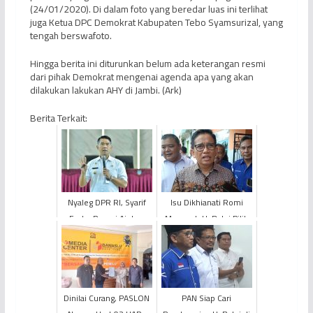
(24/01/2020). Di dalam foto yang beredar luas ini terlihat
juga Ketua DPC Demokrat Kabupaten Tebo Syamsurizal, yang
tengah berswafoto.
Hingga berita ini diturunkan belum ada keterangan resmi
dari pihak Demokrat mengenai agenda apa yang akan
dilakukan lakukan AHY di Jambi. (Ark)
Berita Terkait:
Nyaleg DPR RI, Syarif
Isu Dikhianati Romi
Fasha Resmi Ajukan
Mencuat, H. Bakri Pilih
Surat Pengunduran Diri
Tak Ambil Pusing
Sebagai Wali Kota Jam...
Dinilai Curang, PASLON
PAN Siap Cari