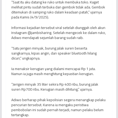
“Saat itu aku datang ke ruko untuk membuka toko. Kaget
melihat pintu sudah terbuka dan gembok tidak ada. Gembok
ditemukan di samping ruko dalam keadaan patah,” ujarnya
pada Kamis (4/9/2025).
Informasi kejadian tersebut viral setelah diunggah oleh akun
Instagram @jambisharing. Setelah mengecek ke dalam ruko,
Adiwo mendapati sejumlah barang sudah raib.
“Satu jerigen minyak, burung jalak suren beserta
sangkarnya, kipas angin, dan speaker bluetooth hilang
dicuri,” ungkapnya.
Ia menaksir kerugian yang dialami mencapai Rp 1 juta.
Namun ia juga masih menghitung kepastian kerugian.
“Jerigen minyak 35 liter sekira Rp 400 ribu, burung jalak
suren Rp700 ribu. Kerugian masih dihitung,” ujarnya.
Adiwo berharap pihak kepolisian segera menangkap pelaku
pencurian tersebut. Karena ia mengaku peristiwa
pembobolan ini sudah pernah terjadi, namun pelaku belum
tertangkap.