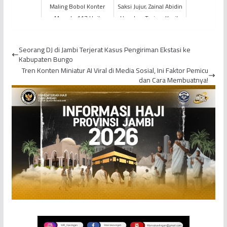
Maling Bobol Konter
Saksi Jujur, Zainal Abidin
Mewah, 117 Unit
Ucapkan Terima Kasih
Handphone Raib
Seorang DJ di Jambi Terjerat Kasus Pengiriman Ekstasi ke
Kabupaten Bungo
Tren Konten Miniatur AI Viral di Media Sosial, Ini Faktor Pemicu
dan Cara Membuatnya!