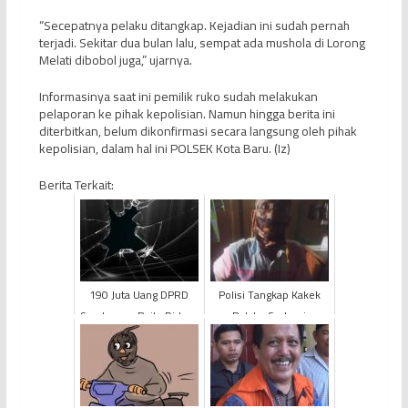
“Secepatnya pelaku ditangkap. Kejadian ini sudah pernah
terjadi. Sekitar dua bulan lalu, sempat ada mushola di Lorong
Melati dibobol juga,” ujarnya.
Informasinya saat ini pemilik ruko sudah melakukan
pelaporan ke pihak kepolisian. Namun hingga berita ini
diterbitkan, belum dikonfirmasi secara langsung oleh pihak
kepolisian, dalam hal ini POLSEK Kota Baru. (Iz)
Berita Terkait:
190 Juta Uang DPRD
Polisi Tangkap Kakek
Sarolangun Raib, Diduga
Pelaku Sodomi
Karena Kelalaian
Terhadap Anak Laki-Laki
Bendahara