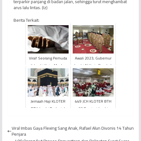
terparkir panjang di badan jalan, sehingga turut menghambat
arus lalu lintas. (Iz)
Berita Terkait:
Viral! Seorang Pemuda
Awali 2023, Gubernur
di Jambi Kejar Mantan
Jambi Al Haris Rombak
Kekasih Hingga Tewas
Pejabat Eselon II
Jemaah Haji KLOTER
449 JCH KLOTER BTH
BTH Jambi Berlanjut
22 Provinsi Jambi
dengan Kegiatan
Transit di Bandara Hang
Spiritual dan Ziarah
Nadim Batam,
Viral Imbas Gaya Flexing Sang Anak, Rafael Alun Divonis 14 Tahun
Budaya
Diberangkat...
Penjara
400 Orang Ikut Proses Penyortiran dan Pelipatan Surat Suara