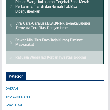
Kategori
DAERAH
EKONOMI BISNIS
GAYA HIDUP