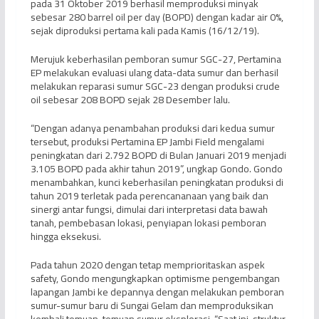
pada 31 Oktober 2019 berhasil memproduksi minyak
sebesar 280 barrel oil per day (BOPD) dengan kadar air 0%,
sejak diproduksi pertama kali pada Kamis (16/12/19).
Merujuk keberhasilan pemboran sumur SGC-27, Pertamina
EP melakukan evaluasi ulang data-data sumur dan berhasil
melakukan reparasi sumur SGC-23 dengan produksi crude
oil sebesar 208 BOPD sejak 28 Desember lalu.
“Dengan adanya penambahan produksi dari kedua sumur
tersebut, produksi Pertamina EP Jambi Field mengalami
peningkatan dari 2.792 BOPD di Bulan Januari 2019 menjadi
3.105 BOPD pada akhir tahun 2019”, ungkap Gondo. Gondo
menambahkan, kunci keberhasilan peningkatan produksi di
tahun 2019 terletak pada perencananaan yang baik dan
sinergi antar fungsi, dimulai dari interpretasi data bawah
tanah, pembebasan lokasi, penyiapan lokasi pemboran
hingga eksekusi.
Pada tahun 2020 dengan tetap memprioritaskan aspek
safety, Gondo mengungkapkan optimisme pengembangan
lapangan Jambi ke depannya dengan melakukan pemboran
sumur-sumur baru di Sungai Gelam dan memproduksikan
kembali temuan-temuan sumur eksplorasi. “Saat ini, struktur