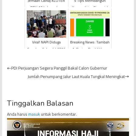
Jemaah Calhaj KLOTER
5 Tips Membangun
BTH 17 Laksanakan
Kemandirian Finansial
Kegiatan City Tour di
untuk Gen Z
Madinah
Viral! NAPI Diduga
Breaking News: Tambah
Gunakan Sabu di LAPAS
1, Pasien Positif Virus
Jambi
Corona di Jambi Jadi 65
Kasus
PDI Perjuangan Segera Panggil Bakal Calon Gubernur
Jumlah Penumpang Jalur Laut Kuala Tungkal Meningkat
Tinggalkan Balasan
Anda harus
masuk
untuk berkomentar.