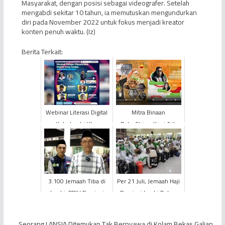
Masyarakat, dengan posisi sebagai videografer. Setelah
mengabdi sekitar 10 tahun, ia memutuskan mengundurkan
diri pada November 2022 untuk fokus menjadi kreator
konten penuh waktu. (Iz)
Berita Terkait:
Webinar Literasi Digital
Mitra Binaan
Kota Jambi Ulas
PetroChina, Kopi Ajib
Paparan“Menjadi
Siap Menyapa
Pelopor Masyarakat
Penggemar Kopi
Digital y...
Liberika di Stan IPA C...
3.100 Jemaah Tiba di
Per 21 Juli, Jemaah Haji
Jambi, PPIH Provinsi
Provinsi Jambi Dalam
Jambi Sukses
Keadaan Bebas Covid-
Selenggarakan Ibadah
19
Seorang LANSIA Ditemukan Tak Bernyawa di Kolam Bekas Galian