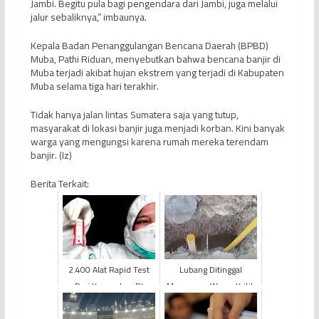
Jambi. Begitu pula bagi pengendara dari Jambi, juga melalui
jalur sebaliknya,” imbaunya.
Kepala Badan Penanggulangan Bencana Daerah (BPBD)
Muba, Pathi Riduan, menyebutkan bahwa bencana banjir di
Muba terjadi akibat hujan ekstrem yang terjadi di Kabupaten
Muba selama tiga hari terakhir.
Tidak hanya jalan lintas Sumatera saja yang tutup,
masyarakat di lokasi banjir juga menjadi korban. Kini banyak
warga yang mengungsi karena rumah mereka terendam
banjir. (Iz)
Berita Terkait:
2.400 Alat Rapid Test
Lubang Ditinggal
Dari Kemenkes RI
Menganga, Warga Kritik
Untuk Provinsi Jambi
Proyek Penggalian Pipa
Gas di Kota Jambi