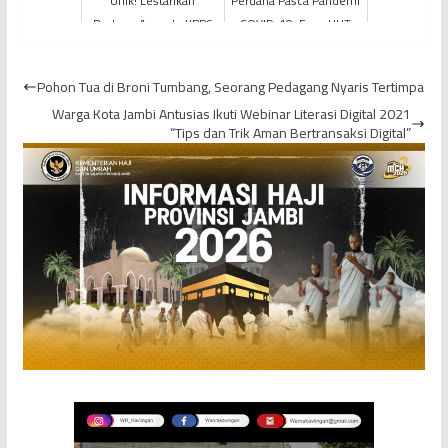
Unik! Lestarikan
Perdana Pasca Pandemi
Budaya, Anggota KPPS
COVID-19, Expo HUT
di Jambi Kenakan
ke-66 Provinsi Jambi
Pakaian Adat Jawa
Ramai Pengunjung
Pohon Tua di Broni Tumbang, Seorang Pedagang Nyaris Tertimpa
Warga Kota Jambi Antusias Ikuti Webinar Literasi Digital 2021
“Tips dan Trik Aman Bertransaksi Digital”