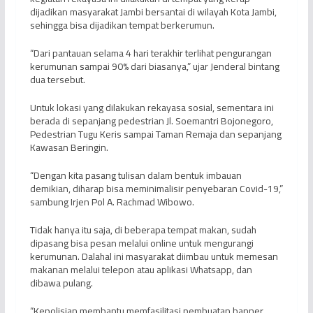
dijadikan masyarakat Jambi bersantai di wilayah Kota Jambi,
sehingga bisa dijadikan tempat berkerumun.
“Dari pantauan selama 4 hari terakhir terlihat pengurangan
kerumunan sampai 90% dari biasanya,” ujar Jenderal bintang
dua tersebut.
Untuk lokasi yang dilakukan rekayasa sosial, sementara ini
berada di sepanjang pedestrian Jl. Soemantri Bojonegoro,
Pedestrian Tugu Keris sampai Taman Remaja dan sepanjang
Kawasan Beringin.
“Dengan kita pasang tulisan dalam bentuk imbauan
demikian, diharap bisa meminimalisir penyebaran Covid-19,”
sambung Irjen Pol A. Rachmad Wibowo.
Tidak hanya itu saja, di beberapa tempat makan, sudah
dipasang bisa pesan melalui online untuk mengurangi
kerumunan. Dalahal ini masyarakat diimbau untuk memesan
makanan melalui telepon atau aplikasi Whatsapp, dan
dibawa pulang.
“Kepolisian membantu memfasilitasi pembuatan banner