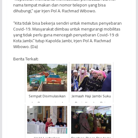
nama tempat makan dan nomor telepon yang bisa
dihubungi,” ujar Irjen Pol A. Rachmad Wibowo.
“Kita tidak bisa bekerja sendiri untuk memutus penyebaran
Covid-19. Masyarakat diimbau untuk mengurangi mobilitas
yang tidak perlu guna mencegah penyebaran Covid-19 di
Kota Jambi.” tutup Kapolda Jambi, Irjen Pol A. Rachmad
Wibowo. (Da)
Berita Terkait:
Sempat Disimulasikan
Jemaah Haji Jambi Suku
dan Beroperasional,
Bugis Kenakan Baju
Aktivitas Angkutan Batu
Kebangsaan Saat Tiba di
Bara Sarolangun-Bata...
Tanah Air