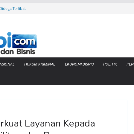
iduga Terlibat
 Bara di KCBN
rtamax Jadi Rp
Anggaran
va Zenix di
ASIONAL
HUKUM KRIMINAL
EKONOMI BISNIS
POLITIK
PEN
erkuat Layanan Kepada