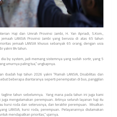
rian Haji dan Umrah Provinsi Jambi, H. Yan Apriadi, S.Kom.,
jemaah LANSIA Provinsi Jambi yang berusia di atas 65 tahun
 prioritas jemaah LANSIA khusus sebanyak 65 orang, dengan usia
bi yakni 84 tahun.
a dia by system, jadi memang sistemnya yang sudah sortir, yang 5
yang umurnya paling tua,” ungkapnya.
n ibadah haji tahun 2026 yakni “Ramah LANSIA, Disabilitas dan
tersebut beberapa diantaranya seperti penempatan di bus, panggilan
n tagline tahun sebelumnya. Yang mana pada tahun ini juga kami
i juga mengutamakan perempuan. Artinya seluruh layanan haji itu
tau kursi roda dan seterusnya, dan terakhir perempuan. Misalkan
yang LANSIA, kursi roda, perempuan. Pelayanannya diutamakan
uk mendapatkan prioritas,” ujarnya.