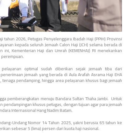
i tahun 2026, Petugas Penyelenggara Ibadah Haji (PPIH) Provinsi
yanan kepada seluruh Jemaah Calon Haji (JCH) selama berada di
hun ini, Kementerian Haji dan Umrah (KEMENHAJ) RI menekankan
an perempuan.
, pelayanan optimal sudah diberikan sejak jemaah tiba dari
a penerimaan jemaah yang berada di Aula Arafah Asrama Haji EHA
da, tenaga pendamping, hingga area pelayanan khusus bagi jemaah
ingga pemberangkatan menuju Bandara Sultan Thaha Jambi. Untuk
an pendampingan khusus petugas, dengan tujuan agar para jemaah
ndara Internasional Hang Nadim Batam.
Undang-Undang Nomor 14 Tahun 2025, yakni berusia 65 tahun ke
erikan sebesar 5 (lima) persen dari kuota haji nasional.