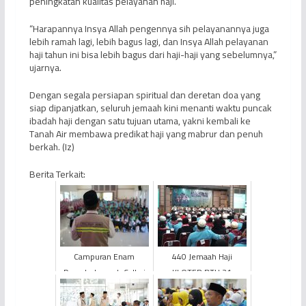
peningkatan kualitas pelayanan haji.
“Harapannya Insya Allah pengennya sih pelayanannya juga
lebih ramah lagi, lebih bagus lagi, dan Insya Allah pelayanan
haji tahun ini bisa lebih bagus dari haji-haji yang sebelumnya,”
ujarnya.
Dengan segala persiapan spiritual dan deretan doa yang
siap dipanjatkan, seluruh jemaah kini menanti waktu puncak
ibadah haji dengan satu tujuan utama, yakni kembali ke
Tanah Air membawa predikat haji yang mabrur dan penuh
berkah. (Iz)
Berita Terkait:
Campuran Enam
440 Jemaah Haji
Daerah, Jemaah Calhaj
KLOTER BTH 21
KLOTER BTH 24 Masuki
Provinsi Jambi Tiba di
Asrama EHA Provinsi
Tanah Air, Bawa Hikmah