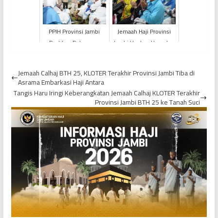
Jambi
Kesabaran...
PPIH Provinsi Jambi
Jemaah Haji Provinsi
Pastikan Pelayanan
Jambi Ungkap Haru dan
Membersamai Jemaah
Syukur Tiba di Tanah Air
Calhaj Hingga Terbang
Jemaah Calhaj BTH 25, KLOTER Terakhir Provinsi Jambi Tiba di
ke Em...
Asrama Embarkasi Haji Antara
Tangis Haru Iringi Keberangkatan Jemaah Calhaj KLOTER Terakhir
Provinsi Jambi BTH 25 ke Tanah Suci