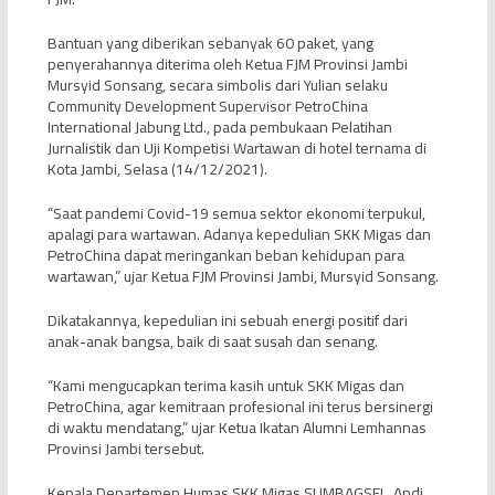
Bantuan yang diberikan sebanyak 60 paket, yang
penyerahannya diterima oleh Ketua FJM Provinsi Jambi
Mursyid Sonsang, secara simbolis dari Yulian selaku
Community Development Supervisor PetroChina
International Jabung Ltd., pada pembukaan Pelatihan
Jurnalistik dan Uji Kompetisi Wartawan di hotel ternama di
Kota Jambi, Selasa (14/12/2021).
“Saat pandemi Covid-19 semua sektor ekonomi terpukul,
apalagi para wartawan. Adanya kepedulian SKK Migas dan
PetroChina dapat meringankan beban kehidupan para
wartawan,” ujar Ketua FJM Provinsi Jambi, Mursyid Sonsang.
Dikatakannya, kepedulian ini sebuah energi positif dari
anak-anak bangsa, baik di saat susah dan senang.
“Kami mengucapkan terima kasih untuk SKK Migas dan
PetroChina, agar kemitraan profesional ini terus bersinergi
di waktu mendatang,” ujar Ketua Ikatan Alumni Lemhannas
Provinsi Jambi tersebut.
Kepala Departemen Humas SKK Migas SUMBAGSEL, Andi