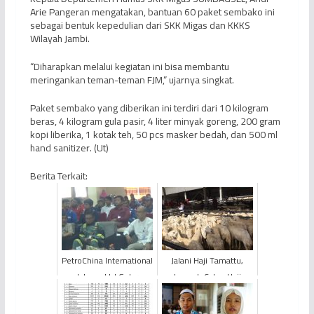
Arie Pangeran mengatakan, bantuan 60 paket sembako ini
sebagai bentuk kepedulian dari SKK Migas dan KKKS
Wilayah Jambi.
“Diharapkan melalui kegiatan ini bisa membantu
meringankan teman-teman FJM,” ujarnya singkat.
Paket sembako yang diberikan ini terdiri dari 10 kilogram
beras, 4 kilogram gula pasir, 4 liter minyak goreng, 200 gram
kopi liberika, 1 kotak teh, 50 pcs masker bedah, dan 500 ml
hand sanitizer. (Ut)
Berita Terkait:
PetroChina International
Jalani Haji Tamattu,
Jabung Ltd Gelar
Jemaah Calon Haji
Seminar Bulan K3
Provinsi Jambi Wajib
Menyembelih Hewan