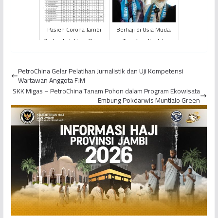
Pasien Corona Jambi
Berhaji di Usia Muda,
Bertambah Lima Orang,
Tunaikan Ibadah
Dua Diantaranya Berasal
Gantikan Porsi Orangtua
Dari Kota Jambi dan...
yang Wafat
PetroChina Gelar Pelatihan Jurnalistik dan Uji Kompetensi
Wartawan Anggota FJM
SKK Migas – PetroChina Tanam Pohon dalam Program Ekowisata
Embung Pokdarwis Muntialo Green