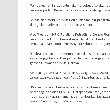
Pembangunan infrastruktur jalan tersebut dilakuka
perdana pada 9 Desember 2022 sirkuit telah digunakan
Selain jalan menuju sirkuit, PetroChina melalui prog
ditargetkan selesai pada Februari 2023 ini.
Vice President HR & Relations PetroChina, Dencio Re
pelengkap sirkuit ini benar-benar dapat memberikan m
terutama balap motor, khususnya di Kabupaten Tanjung
“Olahraga balap motor merupakan salah satu bagian ya
kami bangga bisa ikut berpartisi dengan melengkapi fasil
gerbang kawasan sirkuit,” ujarnya.
Selanjutnya Kepala Perwakilan SKK Migas SUMBAGSEL
terealisasinya bantuan dari PetroChina International 
“Kita semua tentu berharap ini dapat memberikan man
pembangunan oleh PEMKAB. Harapan tidak hanya memu
hobinya di sirkuit ini, namun juga memberikan fasilit
jalan ini,” ujar Anggono Mahendrawan.