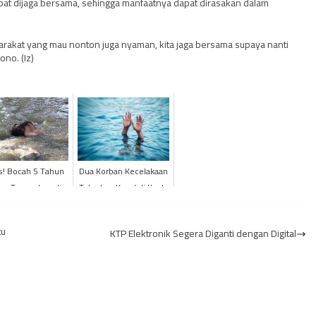
pat dijaga bersama, sehingga manfaatnya dapat dirasakan dalam
arakat yang mau nonton juga nyaman, kita jaga bersama supaya nanti
ono. (Iz)
is! Bocah 5 Tahun
Dua Korban Kecelakaan
as Tenggelam di
Tabrakan Kapal di Kuala
gai TANJAB Barat
Tungkal Belum
Ditemukan
tu
KTP Elektronik Segera Diganti dengan Digital