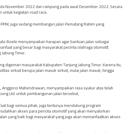
n pada November 2022 dan rampung pada awal Desember 2022. Secara
 untuk kegiatan road race.
ram PPM, juga sedang membangun jalan Pematang Rahim yang
nato Boele menyampaikan harapan agar bantuan jalan sebagai
anfaat yang besar bagi masyarakat pecinta olahraga otomotif,
 Jabung Timur.
ng digemari masyarakat Kabupaten Tanjung Jabung Timur. Karena itu,
itas sirkuit berupa jalan masuk sirkuit, mulai jalan masuk, hingga
, Anggono Mahendrawan, menyampaikan rasa syukur atas telah
Jabung Ltd. untuk pembangunan jalan tersebut,
faat bagi semua pihak, juga tentunya mendukung program
dahkan akses para pencita otomotif yang akan menyalurkan
as jalan yang baik bagi masyarakat yang juga akan memanfaatkan akses