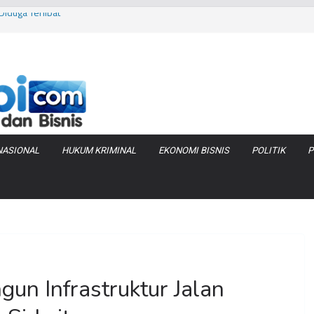
iduga Terlibat
 Bara di KCBN
rtamax Jadi Rp
Anggaran
va Zenix di
NASIONAL
HUKUM KRIMINAL
EKONOMI BISNIS
POLITIK
P
un Infrastruktur Jalan