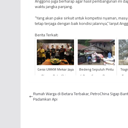
Anggono juga berharap agar hasil pembangunan ini da
waktu jangka panjang.
“Yang akan pake sirkuit untuk kompetisi nyaman, masy
tetap terjaga dengan baik kondisi jalannya,” lanjut Angg
Berita Terkait:
Gerai UMKM Mekar Jaya
Bedeng Sepuluh Pintu
Trag
Binaan PetroChina
di Desa Sarang Burung
Tew
Rayakan Anniversary
Ambruk
Sun
ke-5
Rumah Warga di Betara Terbakar, PetroChina Sigap Ban
Padamkan Api