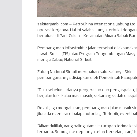
sekitarjambi.com – PetroChina Intenational Jabung Lt
operasi kerjanya. Hal ini salah satunya terbukti dengan
berlokasi di Parit Culum I, Kecamatan Muara Sabak Bara
Pembangunan infrastruktur jalan tersebut dilaksanakan
Jawab Sosial (TJS) atau Program Pengembangan Masy
menuju Zabaq National Sirkuit.
Zabaq National Sirkuit merupakan satu-satunya Sirkuit
pembangunannya disiapkan oleh Pemerintah Kabupaten
“Dulu sebelum adanya pengerasan dan pengaspalan, jalan
berjalan kaki kalau mau masuk, sekarang sudah diaspal, t
Rozali juga mengatakan, pembangunan jalan masuk sir
jika ada event race balap motor lagi. Terlebih, event 
“Alhamdulillah, yang paling utama itu ucapan terima k
terbantu. Semoga ke depannya tetap berkelanjutan,” h