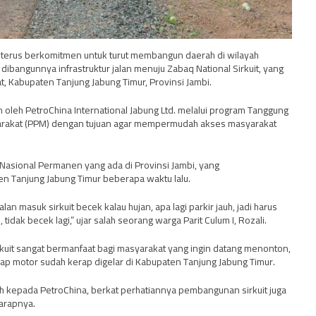
d. terus berkomitmen untuk turut membangun daerah di wilayah
 dibangunnya infrastruktur jalan menuju Zabaq National Sirkuit, yang
t, Kabupaten Tanjung Jabung Timur, Provinsi Jambi.
 oleh PetroChina International Jabung Ltd. melalui program Tanggung
arakat (PPM) dengan tujuan agar mempermudah akses masyarakat
 Nasional Permanen yang ada di Provinsi Jambi, yang
 Tanjung Jabung Timur beberapa waktu lalu.
 masuk sirkuit becek kalau hujan, apa lagi parkir jauh, jadi harus
idak becek lagi,” ujar salah seorang warga Parit Culum I, Rozali.
kuit sangat bermanfaat bagi masyarakat yang ingin datang menonton,
balap motor sudah kerap digelar di Kabupaten Tanjung Jabung Timur.
asih kepada PetroChina, berkat perhatiannya pembangunan sirkuit juga
arapnya.