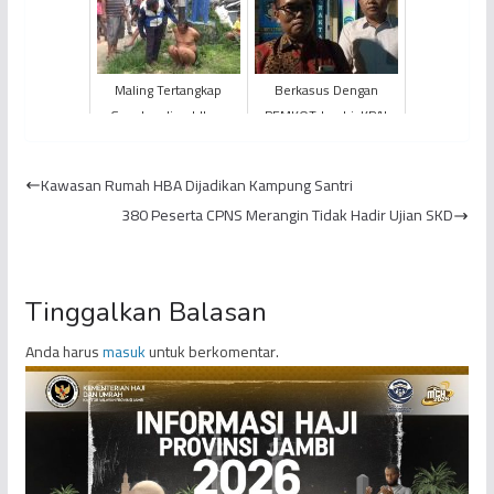
Maling Tertangkap
Berkasus Dengan
Gunakan Jimat Ilmu
PEMKOT Jambi, KPAI
Kebal
Datang ke Jambi
Pastikan Tidak Ada
Kawasan Rumah HBA Dijadikan Kampung Santri
Ancaman Terhada...
380 Peserta CPNS Merangin Tidak Hadir Ujian SKD
Tinggalkan Balasan
Anda harus
masuk
untuk berkomentar.