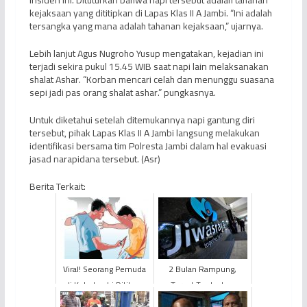
insiden ini. Dituturkan bahwa napi tersebut adalah tahanan
kejaksaan yang dititipkan di Lapas Klas II A Jambi. “Ini adalah
tersangka yang mana adalah tahanan kejaksaan,” ujarnya.
Lebih lanjut Agus Nugroho Yusup mengatakan, kejadian ini
terjadi sekira pukul 15.45 WIB saat napi lain melaksanakan
shalat Ashar. “Korban mencari celah dan menunggu suasana
sepi jadi pas orang shalat ashar.” pungkasnya.
Untuk diketahui setelah ditemukannya napi gantung diri
tersebut, pihak Lapas Klas II A Jambi langsung melakukan
identifikasi bersama tim Polresta Jambi dalam hal evakuasi
jasad narapidana tersebut. (Asr)
Berita Terkait:
Viral! Seorang Pemuda
2 Bulan Rampung,
di Kota Jambi Ditikam
Target Tuntaskan
Orang Tak Dikenal
Skandal Jiwasraya