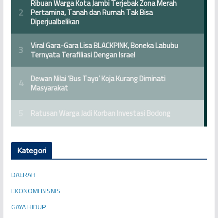
Kategori
DAERAH
EKONOMI BISNIS
GAYA HIDUP