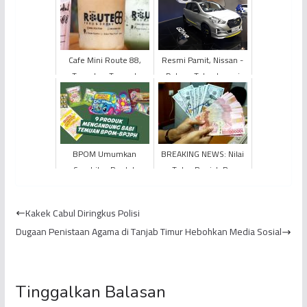
Cafe Mini Route 88,
Resmi Pamit, Nissan -
Tawarkan Tempat
Datsun Tetap Layani
Nongkrong Vintage dan
After Market Hingga 10
Klasik
Tahun
BPOM Umumkan
BREAKING NEWS: Nilai
Sembilan Produk
Tukar Rupiah Rp
Pangan Olahan
16.550, Mendekati
Mengandung Babi
Kondisi Krisis 1998
Kakek Cabul Diringkus Polisi
Dugaan Penistaan Agama di Tanjab Timur Hebohkan Media Sosial
Tinggalkan Balasan