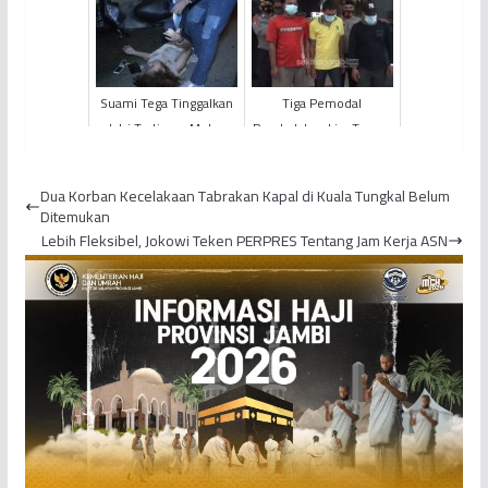
Barang dan Jasa
Ekstasi ke Dalam Lapas
PEMPROV Jambi, Apif
Tungkal
Firmansyah...
Suami Tega Tinggalkan
Tiga Pemodal
Istri Tertimpa Motor
Pembalakan Liar Taman
Saat Dirazia Narkoba
Nasional Berbak
Diamankan
Dua Korban Kecelakaan Tabrakan Kapal di Kuala Tungkal Belum
Ditemukan
Lebih Fleksibel, Jokowi Teken PERPRES Tentang Jam Kerja ASN