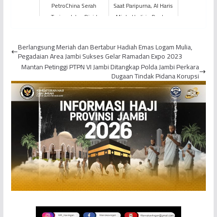
PetroChina Serah
Saat Paripurna, Al Haris
Terima Jalan Rigid
Minta Hadirin Doakan
Beton Sepanjang 3 KM
Anak Wali Kota yang
Kepada Pemkab
Wafat
Berlangsung Meriah dan Bertabur Hadiah Emas Logam Mulia,
Tanjung Jabung...
Pegadaian Area Jambi Sukses Gelar Ramadan Expo 2023
Mantan Petinggi PTPN VI Jambi Ditangkap Polda Jambi Perkara
Dugaan Tindak Pidana Korupsi