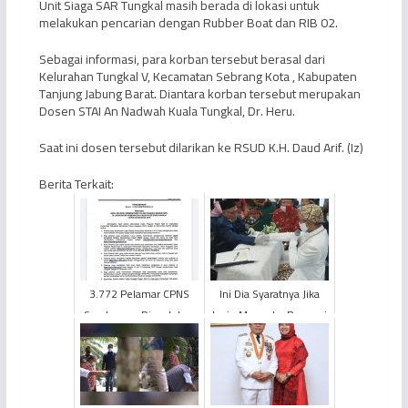
Unit Siaga SAR Tungkal masih berada di lokasi untuk
melakukan pencarian dengan Rubber Boat dan RIB 02.
Sebagai informasi, para korban tersebut berasal dari
Kelurahan Tungkal V, Kecamatan Sebrang Kota , Kabupaten
Tanjung Jabung Barat. Diantara korban tersebut merupakan
Dosen STAI An Nadwah Kuala Tungkal, Dr. Heru.
Saat ini dosen tersebut dilarikan ke RSUD K.H. Daud Arif. (Iz)
Berita Terkait:
3.772 Pelamar CPNS
Ini Dia Syaratnya Jika
Sarolangun Dinyatakan
Ingin Mengelar Resepsi
Lulus Administrasi, Ini
Pernikahan
Tahapan Berikutnya